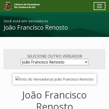
Toggl
Ir para conteúdo principal
Conteúdo Principal
Você está em:
Vereadores
João Francisco Renosto
SELECIONE OUTRO VEREADOR
João Francisco
Renosto